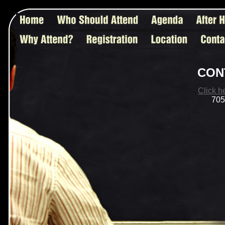
CON
Click h
705